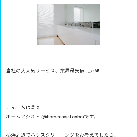
当社の大人気サービス、業界最安値𓂃𓈒𓏸︎︎︎︎ 🕊
﹋﹋﹋﹋﹋﹋﹋﹋﹋﹋﹋﹋﹋﹋﹋﹋﹋﹋
こんにちは😊🌷
ホームアシスト (@homeassist.coba)です❕
横浜周辺でハウスクリーニングをお考えでしたら、