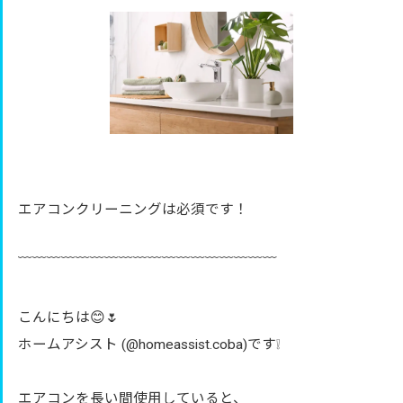
エアコンクリーニングは必須です！
﹋﹋﹋﹋﹋﹋﹋﹋﹋﹋﹋﹋﹋﹋﹋﹋﹋﹋
こんにちは😊🌷
ホームアシスト (@homeassist.coba)です❕
エアコンを長い間使用していると、