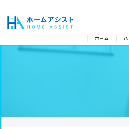
ホーム
ハ
空
水
エ
キ
ト
洗