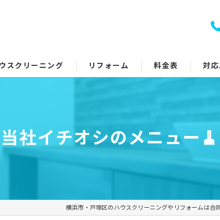
ウスクリーニング
リフォーム
料金表
対応
室クリーニング
トイレリフォーム
回り5点セット
キッチンリフォーム
当社イチオシのメニュー🧹
アコンクリーニング
浴室リフォーム
ッチン・レンジフード
洗面所リフォーム
イレ
コーティング
横浜市・戸塚区のハウスクリーニングやリフォームは合
面所
その他のリフォーム