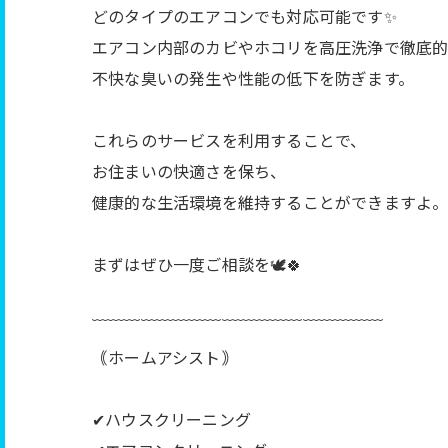
どのタイプのエアコンでも対応可能です✨
エアコン内部のカビやホコリを高圧洗浄で徹底
不快な臭いの発生や性能の低下を防ぎます。
これらのサービスを利用することで、
お住まいの快適さを保ち、
健康的な生活環境を維持することができますよ
まずはぜひ一度ご相談を🕊️🍀
﹋﹋﹋﹋﹋﹋﹋﹋﹋﹋﹋﹋﹋﹋﹋﹋﹋﹋
｟ホームアシスト｠
✔︎ハウスクリーニング