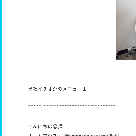
当社イチオシのメニュー🧹
﹋﹋﹋﹋﹋﹋﹋﹋﹋﹋﹋﹋﹋﹋﹋﹋﹋﹋
こんにちは😌♬