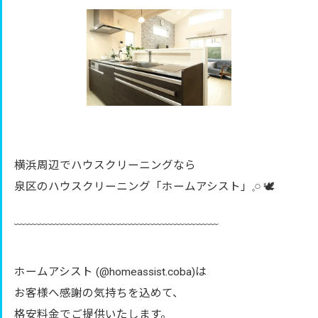
横浜周辺でハウスクリーニングなら
泉区のハウスクリーニング「ホームアシスト」𓈒𓏸︎︎︎︎ 🕊
﹋﹋﹋﹋﹋﹋﹋﹋﹋﹋﹋﹋﹋﹋﹋﹋﹋﹋
ホームアシスト (@homeassist.coba)は
お客様へ感謝の気持ちを込めて、
格安料金でご提供いたします。