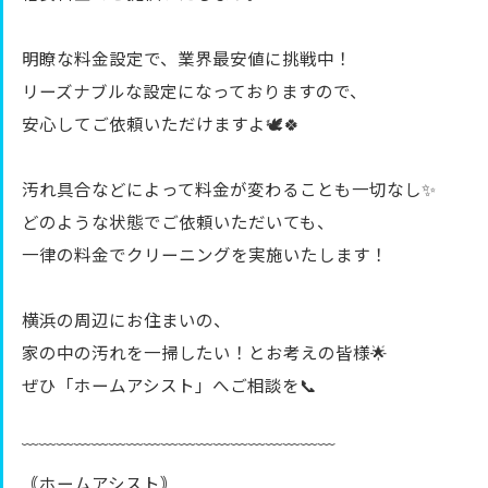
明瞭な料金設定で、業界最安値に挑戦中！
リーズナブルな設定になっておりますので、
安心してご依頼いただけますよ🕊️🍀
汚れ具合などによって料金が変わることも一切なし✨
どのような状態でご依頼いただいても、
一律の料金でクリーニングを実施いたします！
横浜の周辺にお住まいの、
家の中の汚れを一掃したい！とお考えの皆様🌟
ぜひ「ホームアシスト」へご相談を📞
﹋﹋﹋﹋﹋﹋﹋﹋﹋﹋﹋﹋﹋﹋﹋﹋﹋﹋
｟ホームアシスト｠