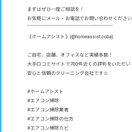
まずはぜひ一度ご相談を！
お気軽にメール・お電話でお問い合わせください
﹋﹋﹋﹋﹋﹋﹋﹋﹋﹋﹋﹋﹋﹋﹋﹋﹋﹋
｟ホームアシスト｠(@homeassist.coba)
ご自宅、店舗、オフィスなど実績多数！
大手口コミサイトで700件近くの評判をいただい
安心と信頼のクリーニング会社です☺️
#ホームアシスト
#エアコン掃除
#エアコン掃除業者
#エアコン掃除の仕方
#エアコン掃除カビ