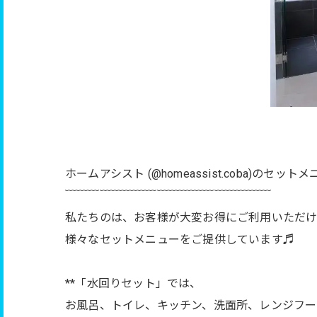
ホームアシスト (@homeassist.coba)のセット
﹋﹋﹋﹋﹋﹋﹋﹋﹋﹋﹋﹋﹋﹋﹋﹋﹋﹋
私たちのは、お客様が大変お得にご利用いただ
様々なセットメニューをご提供しています♬
**「水回りセット」では、
お風呂、トイレ、キッチン、洗面所、レンジフー