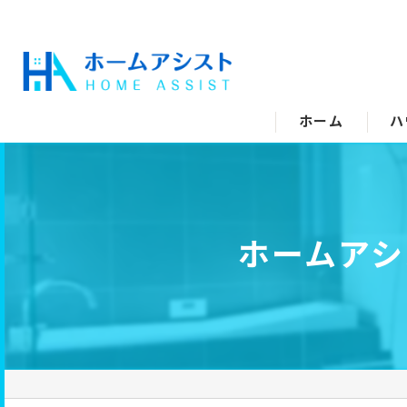
ホーム
ハ
空
水
ホームアシスト
エ
キ
ト
洗