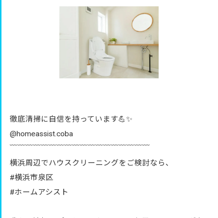
徹底清掃に自信を持っています💪✨
@homeassist.coba
﹋﹋﹋﹋﹋﹋﹋﹋﹋﹋﹋﹋﹋﹋﹋﹋﹋﹋
横浜周辺でハウスクリーニングをご検討なら、
#横浜市泉区
#ホームアシスト