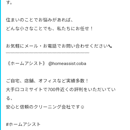
す。
住まいのことでお悩みがあれば、
どんな小さなことでも、私たちにお任せ！
お気軽にメール・お電話でお問い合わせください📞
﹋﹋﹋﹋﹋﹋﹋﹋﹋﹋﹋﹋﹋﹋﹋﹋﹋﹋
｟ホームアシスト｠ @homeassist.coba
ご自宅、店舗、オフィスなど実績多数！
大手口コミサイトで700件近くの評判をいただいてい
る、
安心と信頼のクリーニング会社です☺️
#ホームアシスト