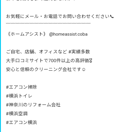
お気軽にメール・お電話でお問い合わせください📞
﹋﹋﹋﹋﹋﹋﹋﹋﹋﹋﹋﹋﹋﹋﹋﹋﹋﹋
｟ホームアシスト｠ @homeassist.coba
ご自宅、店舗、オフィスなど #実績多数
大手口コミサイトで700件以上の高評価🎖️
安心と信頼のクリーニング会社です☺️
#エアコン掃除
#横浜トイレ
#神奈川のリフォーム会社
#横浜空調
#エアコン横浜