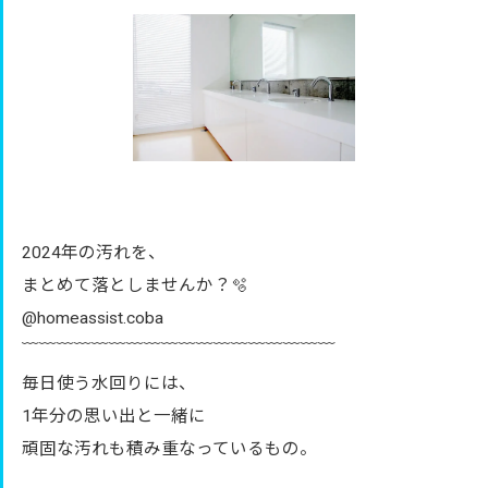
2024年の汚れを、
まとめて落としませんか？🫧
@homeassist.coba
﹋﹋﹋﹋﹋﹋﹋﹋﹋﹋﹋﹋﹋﹋﹋﹋﹋﹋
毎日使う水回りには、
1年分の思い出と一緒に
頑固な汚れも積み重なっているもの。