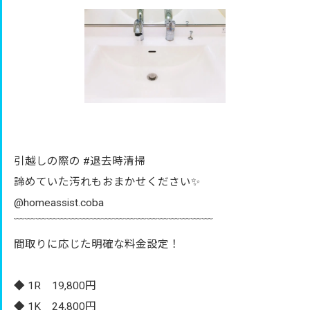
引越しの際の #退去時清掃
諦めていた汚れもおまかせください✨
@homeassist.coba
﹋﹋﹋﹋﹋﹋﹋﹋﹋﹋﹋﹋﹋﹋﹋﹋﹋﹋
間取りに応じた明確な料金設定！
◆ 1R 19,800円
◆ 1K 24,800円