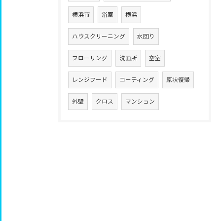
横浜市
浴室
横浜
ハウスクリーニング
水回り
フローリング
洗面所
空室
レンジフード
コーティング
原状復帰
外壁
クロス
マンション