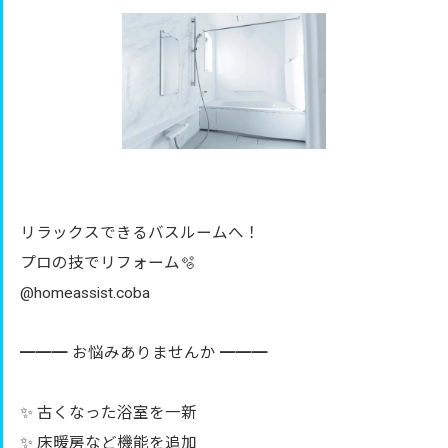
リラックスできるバスルームへ！
プロの技でリフォーム🫧
@homeassist.coba
━━━ お悩みありませんか ━━━
✨ 古くなった浴室を一新
✨ 床暖房など機能を追加