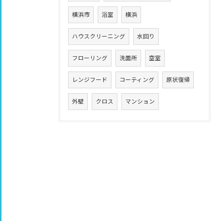
横浜市
浴室
横浜
ハウスクリーニング
水回り
フローリング
洗面所
空室
レンジフード
コーティング
原状復帰
外壁
クロス
マンション