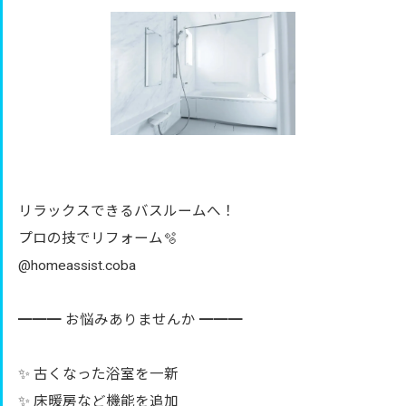
リラックスできるバスルームへ！
プロの技でリフォーム🫧
@homeassist.coba
━━━ お悩みありませんか ━━━
✨ 古くなった浴室を一新
✨ 床暖房など機能を追加