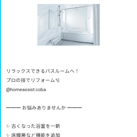
リラックスできるバスルームへ！
プロの技でリフォーム🫧
@homeassist.coba
━━━ お悩みありませんか ━━━
✨ 古くなった浴室を一新
✨ 床暖房など機能を追加