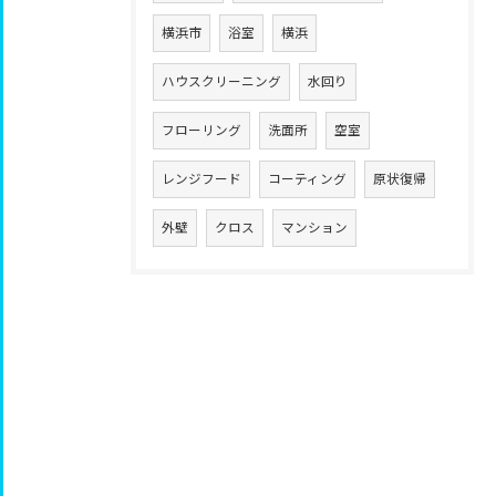
横浜市
浴室
横浜
ハウスクリーニング
水回り
フローリング
洗面所
空室
レンジフード
コーティング
原状復帰
外壁
クロス
マンション