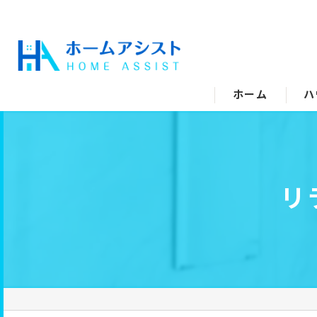
ホーム
ハ
空
水
リ
エ
キ
ト
洗