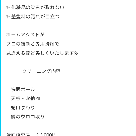
✨ 化粧品の染みが取れない
✨ 整髪料の汚れが目立つ
ホームアシストが
プロの技術と専用洗剤で
見違えるほど美しくいたします💫
━━━ クリーニング内容 ━━━
▫️洗面ボール
▫️天板・収納棚
▫️蛇口まわり
▫️鏡のウロコ取り
洗面所単品 ：3,000円