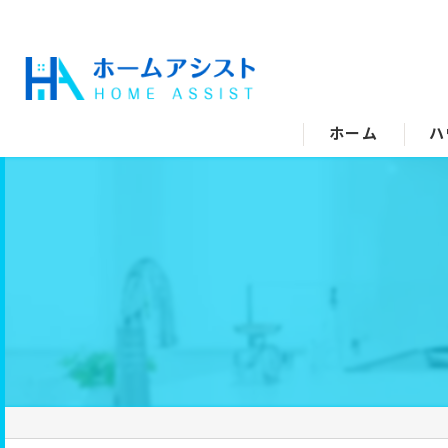
ホーム
ハ
空
水
エ
キ
ト
洗