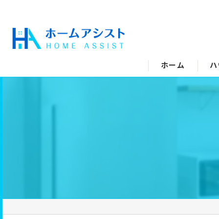
ホーム
ハ
空
水
エ
キ
ト
洗