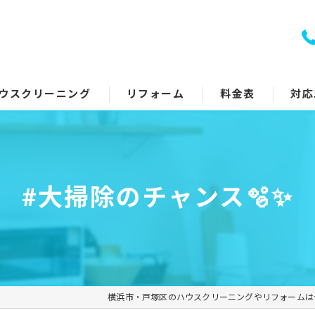
ウスクリーニング
リフォーム
料金表
対応
室クリーニング
トイレリフォーム
回り5点セット
キッチンリフォーム
#大掃除のチャンス🫧✨
アコンクリーニング
浴室リフォーム
ッチン・レンジフード
洗面所リフォーム
イレ
コーティング
横浜市・戸塚区のハウスクリーニングやリフォームは
面所
その他のリフォーム