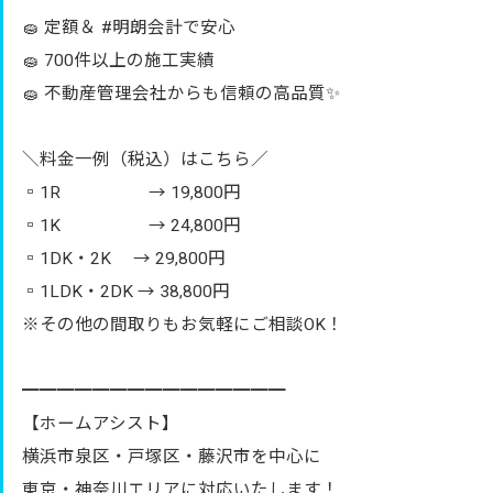
🧽 定額＆ #明朗会計で安心
🧽 700件以上の施工実績
🧽 不動産管理会社からも信頼の高品質✨
＼料金一例（税込）はこちら／
▫️1R → 19,800円
▫️1K → 24,800円
▫️1DK・2K → 29,800円
▫️1LDK・2DK → 38,800円
※その他の間取りもお気軽にご相談OK！
━━━━━━━━━━━━━━━
【ホームアシスト】
横浜市泉区・戸塚区・藤沢市を中心に
東京・神奈川エリアに対応いたします！