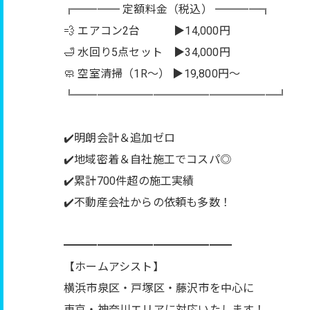
╔════ 定額料金（税込） ════╗
💨 エアコン2台 ▶︎14,000円
🛁 水回り5点セット ▶︎34,000円
🧼 空室清掃（1R〜） ▶︎19,800円〜
╚══════════════════╝
✔️明朗会計＆追加ゼロ
✔️地域密着＆自社施工でコスパ◎
✔️累計700件超の施工実績
✔️不動産会社からの依頼も多数！
━━━━━━━━━━━━━━━
【ホームアシスト】
横浜市泉区・戸塚区・藤沢市を中心に
東京・神奈川エリアに対応いたします！