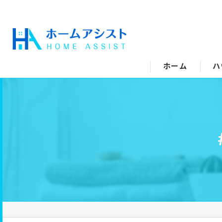
ホーム
ハ
空
水
エ
キ
ト
洗