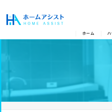
ホーム
ハ
空
水
エ
キ
ト
洗