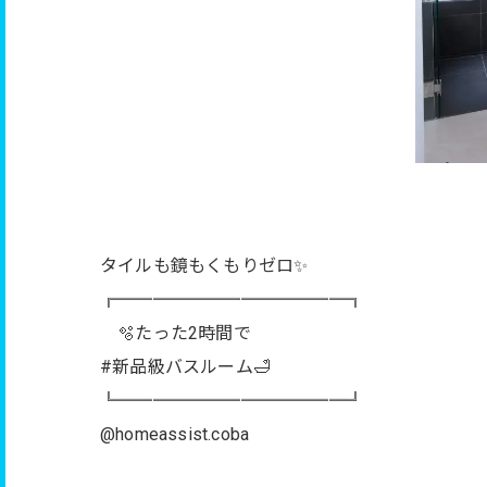
タイルも鏡もくもりゼロ✨
╔═════════════╗
🫧たった2時間で
#新品級バスルーム🛁
╚═════════════╝
@homeassist.coba