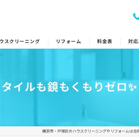
ウスクリーニング
リフォーム
料金表
対応
室クリーニング
トイレリフォーム
回り5点セット
キッチンリフォーム
タイルも鏡もくもりゼロ✨
アコンクリーニング
浴室リフォーム
ッチン・レンジフード
洗面所リフォーム
イレ
コーティング
横浜市・戸塚区のハウスクリーニングやリフォームは合
面所
その他のリフォーム