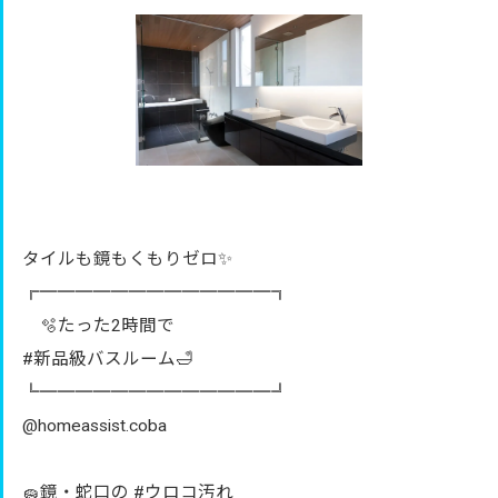
タイルも鏡もくもりゼロ✨
╔═════════════╗
🫧たった2時間で
#新品級バスルーム🛁
╚═════════════╝
@homeassist.coba
🧽鏡・蛇口の #ウロコ汚れ