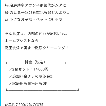
🌬️ 冷房効率ダウン→電気代がムダに
😷 カビ臭→気分も空気も最どんより…
👶 小さなお子様・ペットにも不安
そんな症状、内部の汚れが原因かも。
ホームアシストなら、
高圧洗浄で奥まで徹底クリーニング！
╔════ 料金（税込） ════╗
📌2台セット：14,000円
📌追加料金ナシの明朗会計
📌家庭用も業務用もOK
╚══════════════════╝
✔️年間7,300台超の実績