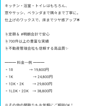
キッチン・浴室・トイレはもちろん、
窓やサッシ、ベランダまで隅々まで丁寧に。
仕上げのワックスで、床までツヤ感アップ🌟
☝️定額＆ #明朗会計で安心
☝️700件以上の豊富な実績
☝️不動産管理会社も信頼する高品質✨
━━━ 料金一例 ━━━
▫️1R → 19,800円
▫️1K → 24,800円
▫️1DK・2K → 29,800円
▫️1LDK・2DK → 38,800円
※その他の間取りもお気軽にご相談OK！