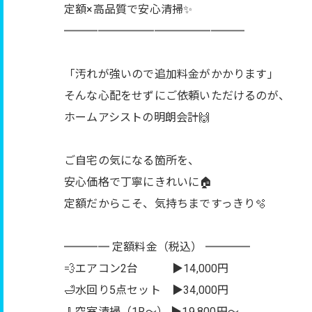
定額×高品質で安心清掃✨
════════════════
「汚れが強いので追加料金がかかります」
そんな心配をせずにご依頼いただけるのが、
ホームアシストの明朗会計🙌
ご自宅の気になる箇所を、
安心価格で丁寧にきれいに🏠
定額だからこそ、気持ちまですっきり🫧
════ 定額料金（税込） ════
💨エアコン2台 ▶︎14,000円
🛁水回り5点セット ▶︎34,000円
🧹空室清掃（1R〜） ▶︎19,800円〜