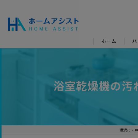
ホーム
ハ
空
水
浴室乾燥機の汚
エ
キ
ト
横浜市・
洗