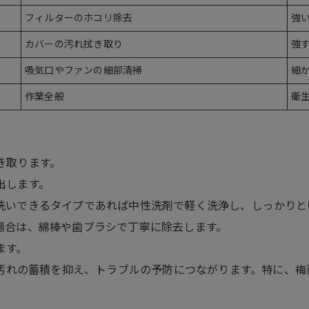
フィルターのホコリ除去
強
カバーの汚れ拭き取り
強
吸気口やファンの細部清掃
細
作業全般
衛
き取ります。
出します。
洗いできるタイプであれば中性洗剤で軽く洗浄し、しっかりと
場合は、綿棒や歯ブラシで丁寧に除去します。
ます。
汚れの蓄積を抑え、トラブルの予防につながります。特に、梅