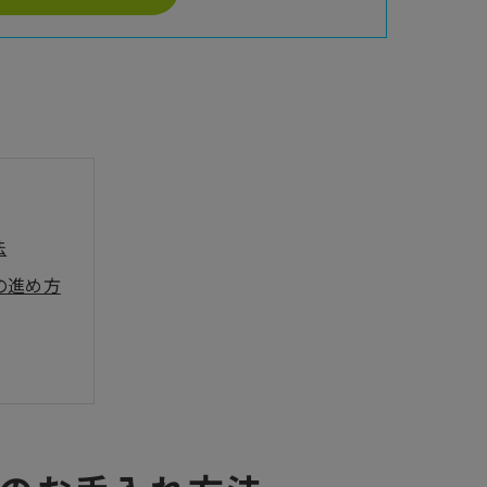
法
の進め方