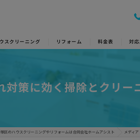
ウスクリーニング
リフォーム
料金表
対応
室クリーニング
トイレリフォーム
回り5点セット
キッチンリフォーム
れ対策に効く掃除とクリー
アコンクリーニング
浴室リフォーム
ッチン・レンジフード
洗面所リフォーム
イレ
コーティング
戸塚区のハウスクリーニングやリフォームは合同会社ホームアシスト
メディア
面所
その他のリフォーム