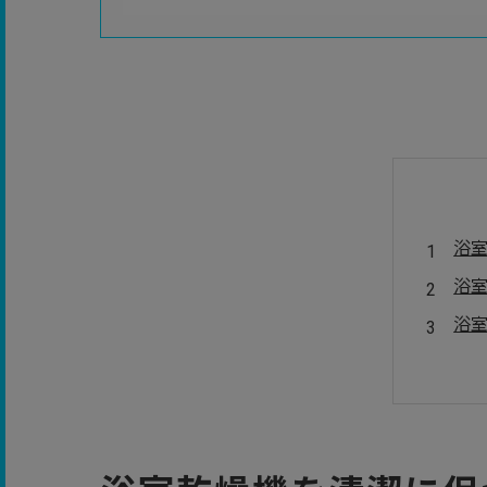
浴
浴
浴
ま
よ
会