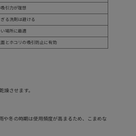
い吸引力が理想
すぎる洗剤は避ける
かい場所に最適
生面とホコリの吸引防止に有効
乾燥させます。
雨や冬の時期は使用頻度が高まるため、こまめな