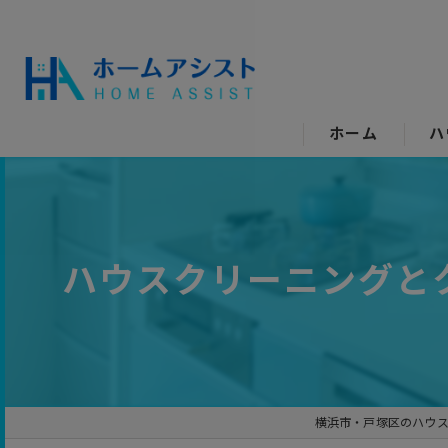
ホーム
ハ
空
水
ハウスクリーニングと
エ
キ
ト
横浜市・戸塚区のハウ
洗