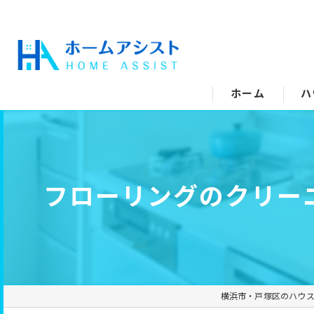
ホーム
ハ
空
水
フローリングのクリー
エ
キ
ト
横浜市・戸塚区のハウ
洗