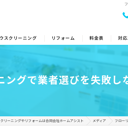
ウスクリーニング
リフォーム
料金表
対応
室クリーニング
トイレリフォーム
回り5点セット
キッチンリフォーム
ニングで業者選びを失敗し
アコンクリーニング
浴室リフォーム
ッチン・レンジフード
洗面所リフォーム
イレ
コーティング
スクリーニングやリフォームは合同会社ホームアシスト
メディア
フロー
面所
その他のリフォーム