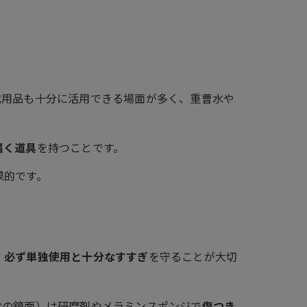
代用品も十分に活用できる場面が多く、重曹水や
届く道具
を持つことです。
果的です。
、
必ず単独使用と十分なすすぎ
を守ることが大切
栓の鏡面）は研磨剤やメラミンスポンジで
傷つき