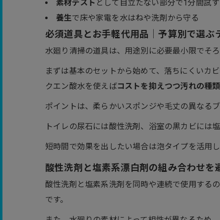
素材テスト
として目立たない部分で1分間試す
養生
で床や家電を水はねや洗剤から守る
必須道具とお手軽代用品｜予算別で選ぶ
水廻り清掃の道具は、用途別に必要最小限でそ
まずは基本のセットから始めて、落ちにくいカビ
クエン酸水を使えば
コストを抑えつつ汚れの種
ポイントは、柔らかいスポンジや毛丈の異なるブ
トイレの尿石には酸性洗剤、浴室の黒カビには塩
短時間で効果を出したい場合は泡タイプを活用し
酸性洗剤と塩素系漂白剤の組み合わせを
酸性洗剤と塩素系洗剤を同時や連続で使用する
です。
また、水廻りの素材によって相性が異なるため、