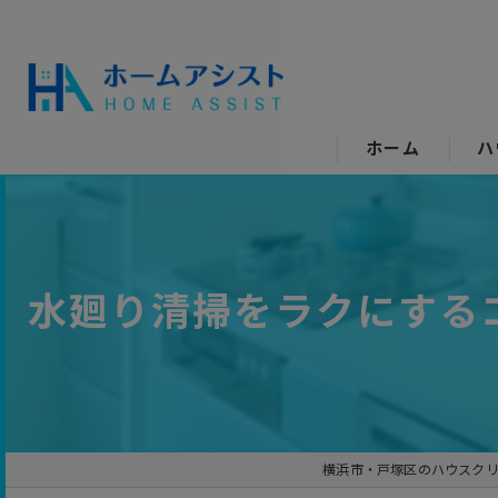
ホーム
ハ
空
水
水廻り清掃をラクにする
エ
キ
ト
横浜市・戸塚区のハウスク
洗