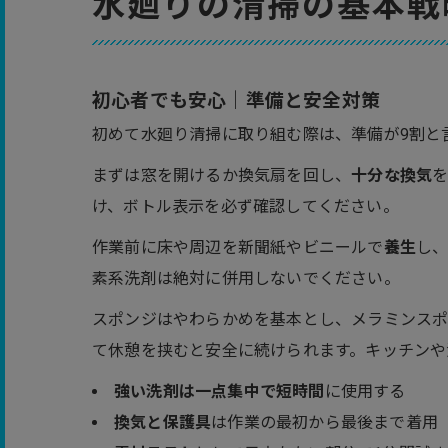
水廻りの清掃の基本戦
初心者でも安心｜準備と安全対策
初めて水廻り清掃に取り組む際は、準備が9割と
まずは窓を開けるか換気扇を回し、
十分な換気
け、ボトル表示を必ず確認してください。
作業前に床や周辺を新聞紙やビニールで
養生
し
素系洗剤は絶対に併用しないでください。
スポンジはやわらかめを基本とし、メラミンスポ
て休憩を挟むと安全に続けられます。キッチンや
強い洗剤は一点集中で短時間
に使用する
換気と保護具
は作業の最初から最後まで着用