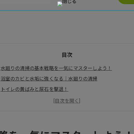
目次
水廻りの清掃の基本戦略を一気にマスターしよう！
浴室のカビと水垢に強くなる｜水廻りの清掃
トイレの黄ばみと尿石を撃退！
キッチンシンクや蛇口周りの油汚れ
水まわりの清掃を効率的に行う方法｜防カビ・防臭の維持管
会社概要