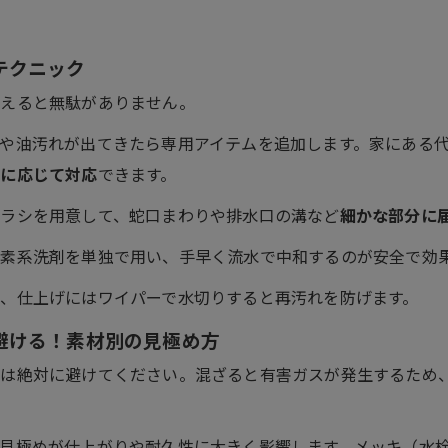
テクニック
ろえると無駄がありません。
や油汚れが出てきたら専用アイテムを追加します。家にある
類に応じて対応
できます。
ラシを用意して、蛇口まわりや排水口の溝など
細かな部分に
素系洗剤を単独で用い、手早く流水で中和するのが安全で効
、仕上げにはワイパーで水切りすると再汚れを防げます。
避ける！素材別の見極め方
のは絶対に避けてください。混ざると有害ガスが発生するため
見極めが仕上がりや耐久性に大きく影響します。メッキ（水