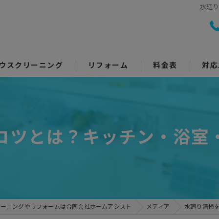
水廻
ウスクリーニング
リフォーム
料金表
対応
室クリーニング
トイレリフォーム
回り5点セット
キッチンリフォーム
コツとは？キッチン・浴室
アコンクリーニング
浴室リフォーム
ッチン・レンジフード
洗面所リフォーム
イレ
コーティング
リーニングやリフォームは合同会社ホームアシスト
メディア
水廻り清掃
面所
その他のリフォーム