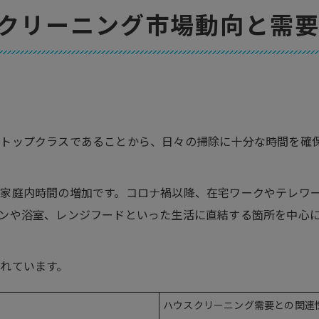
川崎市川崎区について
クリーニング市場動向と需
川崎市川崎区で「ホームアシスト」が選ばれる理由
ハウスクリーニングの基礎知識
会社概要
関連エリア
対応地域
もトップクラスであることから、日々の掃除に十分な時間を確
家庭内時間の増加です。コロナ禍以降、在宅ワークやテレワ
ンや浴室、レンジフードといった生活に直結する箇所を中心
れています。
ハウスクリーニング需要との関連