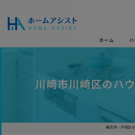
ホーム
ハ
空
水
川崎市川崎区のハ
エ
キ
ト
横浜市・戸塚区
洗