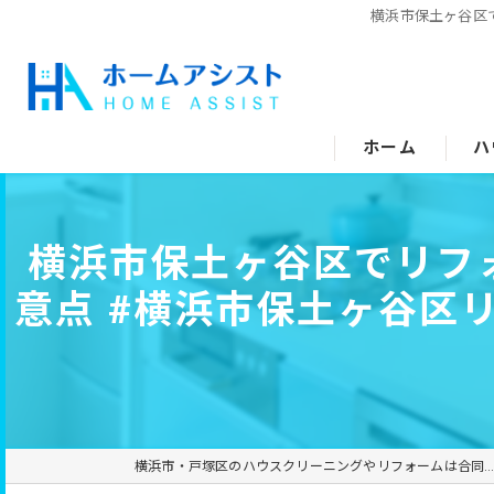
横浜市保土ヶ谷区
ホーム
ハ
空
横浜市保土ヶ谷区でリフ
水
意点 #横浜市保土ヶ谷区リ
エ
キ
ト
横浜市・戸塚区のハウスクリーニングやリフォームは合同会社ホームアシス
洗