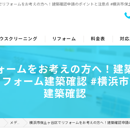
でリフォームをお考えの方へ！建築確認申請のポイントと注意点 #横浜市保土
ウスクリーニング
リフォーム
料金表
対応
室クリーニング
トイレリフォーム
ォームをお考えの方へ！建
回り5点セット
キッチンリフォーム
フォーム建築確認 #横浜市
アコンクリーニング
浴室リフォーム
建築確認
ッチン・レンジフード
洗面所リフォーム
イレ
コーティング
ト
メディア
横浜市保土ヶ谷区でリフォームをお考えの方へ！建築確認申請のポイントと注意点 #
面所
その他のリフォーム