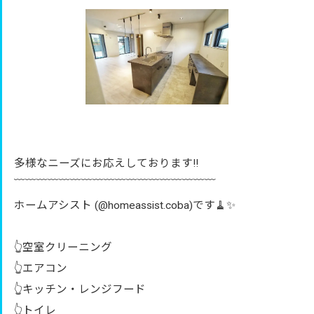
多様なニーズにお応えしております‼︎
﹋﹋﹋﹋﹋﹋﹋﹋﹋﹋﹋﹋﹋﹋﹋﹋﹋﹋
ホームアシスト (@homeassist.coba)です🧹✨
👆空室クリーニング
👆エアコン
👆キッチン・レンジフード
👆トイレ