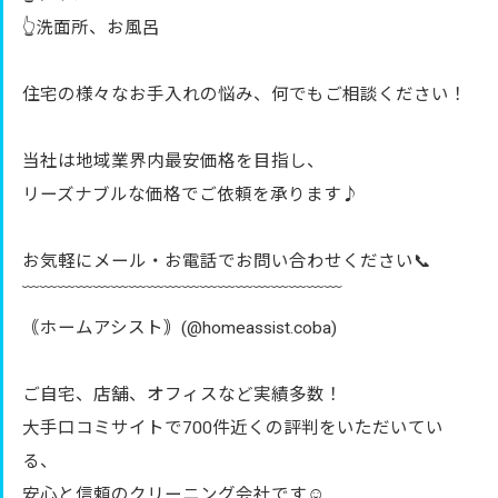
👆洗面所、お風呂
住宅の様々なお手入れの悩み、何でもご相談ください！
当社は地域業界内最安価格を目指し、
リーズナブルな価格でご依頼を承ります♪
お気軽にメール・お電話でお問い合わせください📞
﹋﹋﹋﹋﹋﹋﹋﹋﹋﹋﹋﹋﹋﹋﹋﹋﹋﹋
｟ホームアシスト｠(@homeassist.coba)
ご自宅、店舗、オフィスなど実績多数！
大手口コミサイトで700件近くの評判をいただいてい
る、
安心と信頼のクリーニング会社です☺️