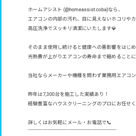
ホームアシスト (@homeassist.coba)なら、
エアコンの内部の汚れ、目に見えないホコリや
高圧洗浄でスッキリ清潔にいたします💎
そのまま使用し続けると健康への悪影響をはじ
光熱費が上がりエアコンの寿命まで縮めること
当社ならメーカーや機種を問わず業務用エアコ
昨年は7,300台を施工した実績あり！
経験豊富なハウスクリーニングのプロにお任せく
詳しくはお気軽にメール・お電話で📞
﹋﹋﹋﹋﹋﹋﹋﹋﹋﹋﹋﹋﹋﹋﹋﹋﹋﹋