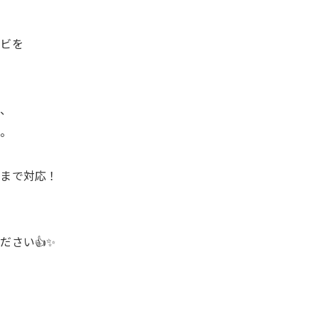
カビを
め、
に。
ンまで対応！
ださい👍✨