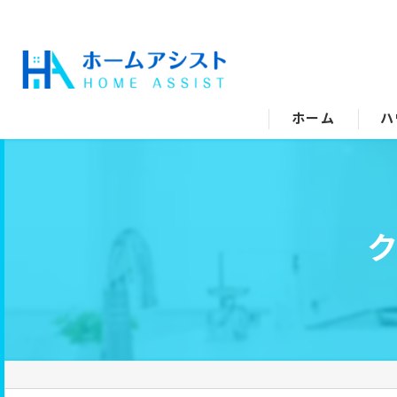
ホーム
ハ
空
水
エ
キ
ト
洗