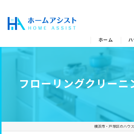
ホーム
ハ
空
水
フローリングクリーニ
エ
キ
ト
横浜市・戸塚区のハウ
洗