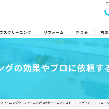
ウスクリーニング
リフォーム
料金表
対応
室クリーニング
トイレリフォーム
回り5点セット
キッチンリフォーム
ングの効果やプロに依頼す
アコンクリーニング
浴室リフォーム
ッチン・レンジフード
洗面所リフォーム
イレ
コーティング
スクリーニングやリフォームは合同会社ホームアシスト
メディア
フロー
面所
その他のリフォーム