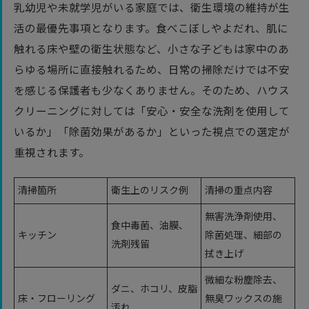
乳幼児や未就学児がいる家庭では、衛生環境の維持が生
活の最優先事項となります。食べこぼしやよだれ、肌に
触れる床や壁の衛生状態など、小さな子どもは家中のあ
らゆる場所に直接触れるため、日常の掃除だけでは不安
を感じる保護者も少なくありません。そのため、ハウス
クリーニングに対しては「安心・安全な洗剤を使用して
いるか」「除菌効果があるか」といった視点での選定が
重視されます。
清掃箇所
衛生上のリスク例
清掃の重点内容
無害洗浄剤使用、
食中毒菌、油膜、
キッチン
除菌処理、細部の
洗剤残留
拭き上げ
微細な粉塵除去、
ダニ、ホコリ、皮脂
床・フローリング
無臭ワックスの施
汚れ