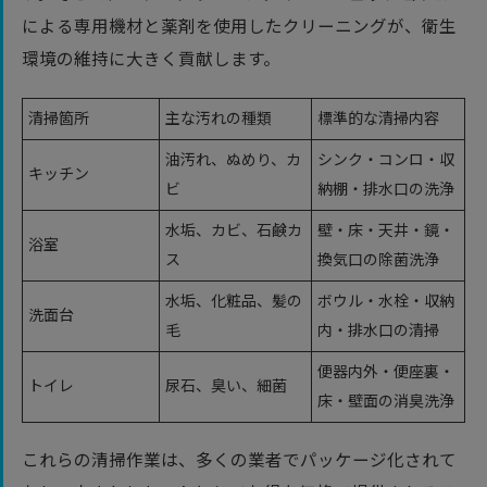
による専用機材と薬剤を使用したクリーニングが、衛生
環境の維持に大きく貢献します。
清掃箇所
主な汚れの種類
標準的な清掃内容
油汚れ、ぬめり、カ
シンク・コンロ・収
キッチン
ビ
納棚・排水口の洗浄
水垢、カビ、石鹸カ
壁・床・天井・鏡・
浴室
ス
換気口の除菌洗浄
水垢、化粧品、髪の
ボウル・水栓・収納
洗面台
毛
内・排水口の清掃
便器内外・便座裏・
トイレ
尿石、臭い、細菌
床・壁面の消臭洗浄
これらの清掃作業は、多くの業者でパッケージ化されて