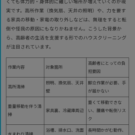
くても体力的・身体的に難しい場所が増えていくのが現
実です。高所作業（換気扇、天井の照明）や、力を要す
る家具の移動・家電の取り外しなどは、無理をすると転
倒や怪我の原因にもなりかねません。こうした背景か
ら、高齢者の生活を支援する形でのハウスクリーニング
が注目されています。
高齢者にとっての負
作業内容
対象箇所
担要因
照明、換気扇、天井
脚立作業が必要、手
高所清掃
壁
が届かない
重くて移動できな
重量移動を伴う清
家具裏、冷蔵庫周辺
い、腰痛や転倒リス
掃
ク
浴槽、排水口、洗面
長時間かがむ動作、
水まわり清掃