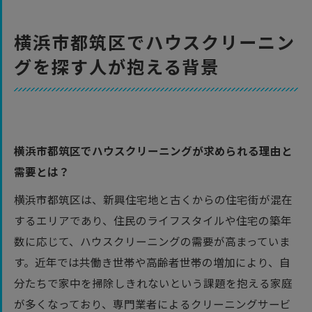
ーニング
業者の選び方と注意点
横浜市都筑区でハウスクリーニン
まとめ
グを探す人が抱える背景
よくある質問
お客様の声
横浜市都筑区について
横浜市都筑区で「ホームアシスト」が選ばれる
横浜市都筑区でハウスクリーニングが求められる理由と
理由
需要とは？
ハウスクリーニングの基礎知識
横浜市都筑区は、新興住宅地と古くからの住宅街が混在
会社概要
するエリアであり、住民のライフスタイルや住宅の築年
関連エリア
数に応じて、ハウスクリーニングの需要が高まっていま
対応地域
す。近年では共働き世帯や高齢者世帯の増加により、自
分たちで家中を掃除しきれないという課題を抱える家庭
が多くなっており、専門業者によるクリーニングサービ