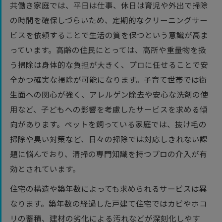
共働き家庭では、平日は仕事、休日は育児や外出で掃除
の時間を確保しづらいため、定期的なクリーニングサー
ビスを依頼することで生活の質を保つという意識が高ま
っています。高齢の住民にとっては、高所や重量物を扱
う掃除は身体的な負担が大きく、プロに任せることで安
全かつ確実な掃除が可能になります。子育て世帯では衛
生面への関心が強く、アレルゲン除去や安心な洗剤の使
用など、子どもへの影響を考慮したサービスを求める傾
向があります。ペットを飼っている家庭では、抜け毛の
掃除や臭い対策など、日々の掃除では対応しきれない課
題に悩んでおり、清掃の専門知識を持つプロの介入が有
効とされています。
住宅の構造や築年数によっても求められるサービスは異
なります。築年数の経過した戸建て住宅ではカビやホコ
リの蓄積、建材の劣化による汚れなどが深刻化しやす