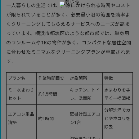
一人暮らしの生活では、掃除にかけられる時間やコスト
が限られていることが多く、必要最小限の範囲を効率よ
くクリーニングしてもらえるサービスへのニーズが高ま
っています。横浜市都筑区のような都市部では、単身用
のワンルームや1Kの物件が多く、コンパクトな居住空間
に合わせたミニマムなクリーニングプランが重宝されま
す。
プラン名
作業時間目安
対象箇所
特徴
ミニ水まわり
キッチン、トイ
水まわりを手
約1.5時間
セット
レ、洗面所
早く一括清掃
分解洗浄でカ
エアコン単品
壁掛け型エアコ
約1時間
ビやホコリを
清掃
ン1台
除去
浴室またはキッ