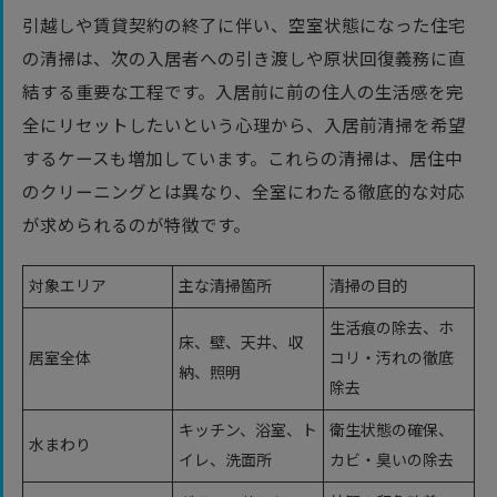
引越しや賃貸契約の終了に伴い、空室状態になった住宅
の清掃は、次の入居者への引き渡しや原状回復義務に直
結する重要な工程です。入居前に前の住人の生活感を完
全にリセットしたいという心理から、入居前清掃を希望
するケースも増加しています。これらの清掃は、居住中
のクリーニングとは異なり、全室にわたる徹底的な対応
が求められるのが特徴です。
対象エリア
主な清掃箇所
清掃の目的
生活痕の除去、ホ
床、壁、天井、収
居室全体
コリ・汚れの徹底
納、照明
除去
キッチン、浴室、ト
衛生状態の確保、
水まわり
イレ、洗面所
カビ・臭いの除去