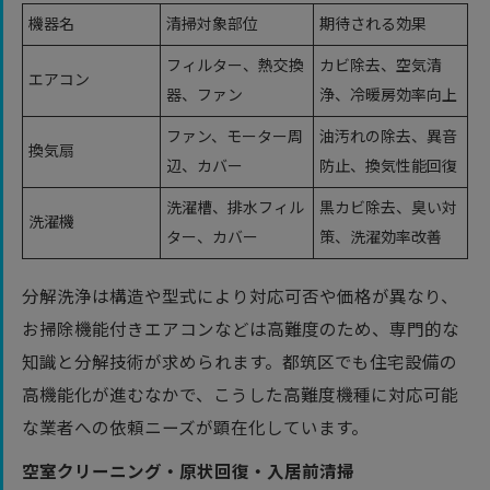
機器名
清掃対象部位
期待される効果
フィルター、熱交換
カビ除去、空気清
エアコン
器、ファン
浄、冷暖房効率向上
ファン、モーター周
油汚れの除去、異音
換気扇
辺、カバー
防止、換気性能回復
洗濯槽、排水フィル
黒カビ除去、臭い対
洗濯機
ター、カバー
策、洗濯効率改善
分解洗浄は構造や型式により対応可否や価格が異なり、
お掃除機能付きエアコンなどは高難度のため、専門的な
知識と分解技術が求められます。都筑区でも住宅設備の
高機能化が進むなかで、こうした高難度機種に対応可能
な業者への依頼ニーズが顕在化しています。
空室クリーニング・原状回復・入居前清掃